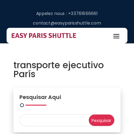
Appelez nous : +33761666661
contact@easyparisshuttle.com
transporte ejecutivo
París
Pesquisar Aqui