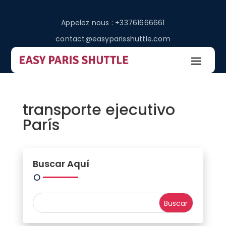
Appelez nous : +33761666661
contact@easyparisshuttle.com
transporte ejecutivo
París
Buscar Aquí