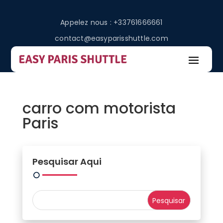
Appelez nous : +33761666661
contact@easyparisshuttle.com
carro com motorista
Paris
Pesquisar Aqui